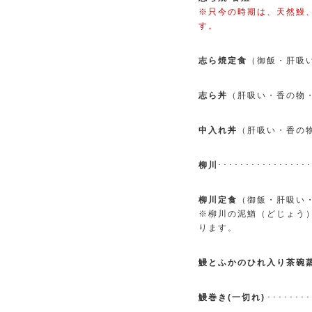
※只今の時期は、天然鰻
す。
志ら焼定食
（御飯・肝吸
志ら丼
（肝吸い・香の物
中入れ丼
（肝吸い・香の
柳川
･･･････････････
柳川定食
（御飯・肝吸い
※柳川の泥鰌（どじょう
ります。
鰻とふかのひれ入り茶碗
鰻巻き(一切れ)
･････････