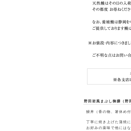
野田岩風まぶし御膳（野
鰻丼（香の物、箸休め付
丁寧に焼き上げた蒲焼
お好みの薬味で他には