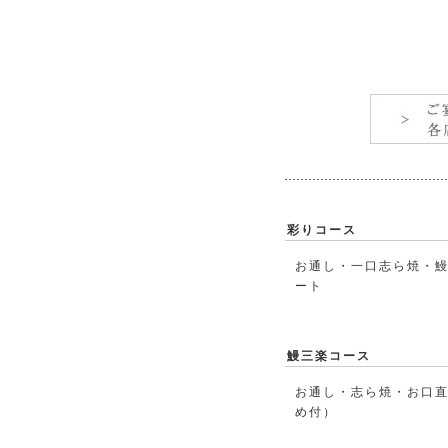
彩りコース
お通し・一口志ら焼・
ート
鰻三楽コース
お通し・志ら焼・お口
め付）