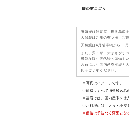
鰻の煮こごり
･････････
養殖鰻は静岡産・鹿児島産
天然鰻は九州の有明海・宍
天然鰻は4月後半頃から11
また、質・形・大きさがす
可能な限り天然鰻の準備を
入荷により国内産養殖鰻と
何卒ご了承ください。
※写真はイメージです。
※価格はすべて消費税込み
※当店では、国内産米を使
※お料理には、大豆・小麦
※価格は予告なく変更とな