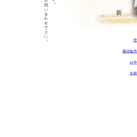
営
通信販売
お中
出前